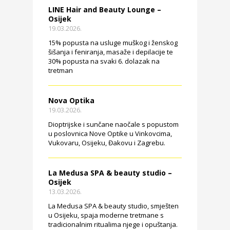
LINE Hair and Beauty Lounge –
Osijek
19.03.2026.
15% popusta na usluge muškog i ženskog
šišanja i feniranja, masaže i depilacije te
30% popusta na svaki 6. dolazak na
tretman
Nova Optika
19.03.2026.
Dioptrijske i sunčane naočale s popustom
u poslovnica Nove Optike u Vinkovcima,
Vukovaru, Osijeku, Đakovu i Zagrebu.
La Medusa SPA & beauty studio –
Osijek
13.03.2026.
La Medusa SPA & beauty studio, smješten
u Osijeku, spaja moderne tretmane s
tradicionalnim ritualima njege i opuštanja.