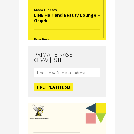
Moda i ljepota
LINE Hair and Beauty Lounge –
Osijek
Povoljnosti
Nova Optika
PRIMAJTE NAŠE
OBAVIJESTI
Moda i ljepota
La Medusa SPA & beauty
studio – Osijek
Odmor
Hotel Vila Ružica Crikvenica
Zdravlje i osiguranje
Certitudo osiguranja