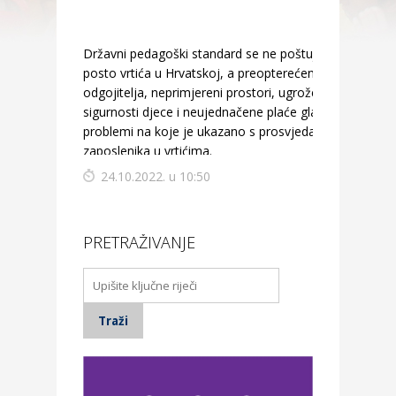
Državni pedagoški standard se ne poštuje u 80
posto vrtića u Hrvatskoj, a preopterećenost
odgojitelja, neprimjereni prostori, ugroženost
sigurnosti djece i neujednačene plaće glavni su
problemi na koje je ukazano s prosvjeda
zaposlenika u vrtićima.
24.10.2022. u 10:50
PRETRAŽIVANJE