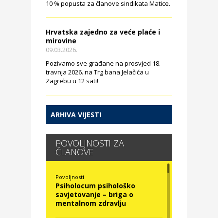
10 % popusta za članove sindikata Matice.
Hrvatska zajedno za veće plaće i
mirovine
09.03.2026.
Pozivamo sve građane na prosvjed 18.
travnja 2026. na Trg bana Jelačića u
Zagrebu u 12 sati!
ARHIVA VIJESTI
POVOLJNOSTI ZA
ČLANOVE
Povoljnosti
Psiholocum psihološko
savjetovanje – briga o
mentalnom zdravlju