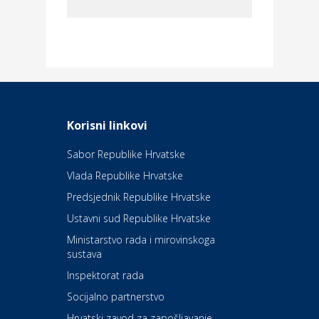
Dom i dizajn
Elektroinstalacijske usluge
Frankec
Odmor
Daruvarske toplice – ljekovita
Korisni linkovi
oaza na izvorima zdravlja
Sabor Republike Hrvatske
Vlada Republike Hrvatske
Kultura i edukacija
Kazalište Kerempuh
Predsjednik Republike Hrvatske
Ustavni sud Republike Hrvatske
Kultura i edukacija
Ministarstvo rada i mirovinskoga
Kazalište ZKM
sustava
Inspektorat rada
Socijalno partnerstvo
Auto-moto i tehnika
Carwiz rent a car
Hrvatski zavod za zapošljavanje