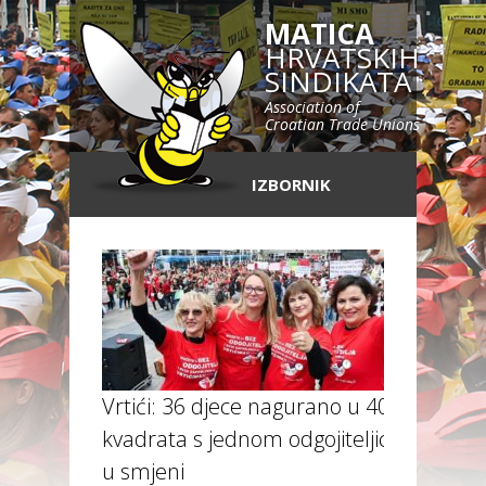
MATICA
HRVATSKIH
SINDIKATA
Association of
Croatian Trade Unions
IZBORNIK
Vrtići: 36 djece nagurano u 40
kvadrata s jednom odgojiteljicom
u smjeni