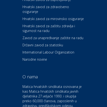
Hrvatski zavod za zdravstveno
osiguranje
Zdravlje i osiguranje
UNIQA osiguranje
Hrvatski zavod za mirovinsko osiguranje
Hrvatski zavod za zaštitu zdravlja i
sigurnost na radu
Povoljnosti
Ordinacija dentalne medicine
Zavod za unapređivanje zaštite na radu
Dental Sudar
Državni zavod za statistiku
International Labour Organization
Dom i dizajn
Euro-vrt – kosilice, motorne
Narodne novine
pile, strojevi i vrtni alat
O nama
Odmor
Bluesun hotel Kaj Marija
Matica hrvatskih sindikata osnovana je
Bistrica
kao Matica hrvatskih sindikata javnih
djelatnika 27.veljače 1993. i okuplja
preko 60,000 članova, zaposlenih u
Auto-moto i tehnika
zdravstvu, predškolskom odgoju,
CIAK Auto d.o.o.