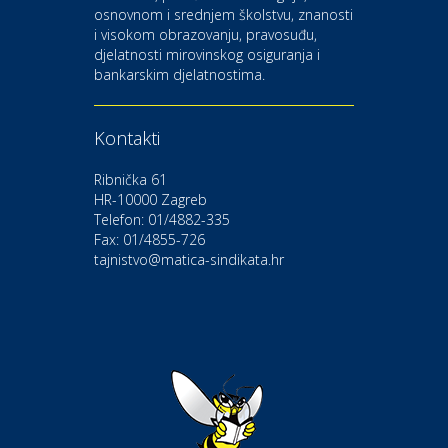
osnovnom i srednjem školstvu, znanosti
i visokom obrazovanju, pravosuđu,
djelatnosti mirovinskog osiguranja i
Kultura i edukacija
bankarskim djelatnostima.
Kazalište Gavella
Kontakti
Moda i ljepota
Salon vjenčanica Ljubav
Ribnička 61
HR-10000 Zagreb
Telefon: 01/4882-335
Gastro
Hotel Bunčić Vrbovec
Fax: 01/4855-726
tajnistvo@matica-sindikata.hr
Povoljnosti
Poliklinika Terme Selce
Odmor
Izletište i vinotočje VINIA