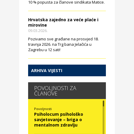
10 % popusta za članove sindikata Matice.
Hrvatska zajedno za veće plaće i
mirovine
09.03.2026.
Pozivamo sve građane na prosvjed 18.
travnja 2026. na Trg bana Jelačića u
Zagrebu u 12 sati!
ARHIVA VIJESTI
POVOLJNOSTI ZA
ČLANOVE
Povoljnosti
Psiholocum psihološko
savjetovanje – briga o
mentalnom zdravlju