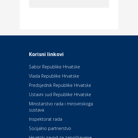
Dom i dizajn
Elektroinstalacijske usluge
Frankec
Odmor
Daruvarske toplice – ljekovita
Korisni linkovi
oaza na izvorima zdravlja
Sabor Republike Hrvatske
Vlada Republike Hrvatske
Kultura i edukacija
Kazalište Kerempuh
Predsjednik Republike Hrvatske
Ustavni sud Republike Hrvatske
Kultura i edukacija
Ministarstvo rada i mirovinskoga
Kazalište ZKM
sustava
Inspektorat rada
Socijalno partnerstvo
Auto-moto i tehnika
Carwiz rent a car
Hrvatski zavod za zapošljavanje