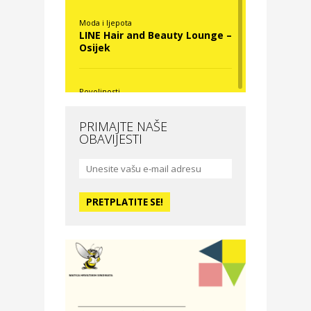
Moda i ljepota
LINE Hair and Beauty Lounge –
Osijek
Povoljnosti
Nova Optika
PRIMAJTE NAŠE
OBAVIJESTI
Moda i ljepota
La Medusa SPA & beauty
studio – Osijek
Odmor
Hotel Vila Ružica Crikvenica
Zdravlje i osiguranje
Certitudo osiguranja