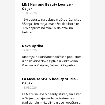
LINE Hair and Beauty Lounge –
Osijek
19.03.2026.
15% popusta na usluge muškog i ženskog
šišanja i feniranja, masaže i depilacije te
30% popusta na svaki 6. dolazak na
tretman
Nova Optika
19.03.2026.
Dioptrijske i sunčane naočale s popustom
u poslovnica Nove Optike u Vinkovcima,
Vukovaru, Osijeku, Đakovu i Zagrebu.
La Medusa SPA & beauty studio –
Osijek
13.03.2026.
La Medusa SPA & beauty studio, smješten
u Osijeku, spaja moderne tretmane s
tradicionalnim ritualima njege i opuštanja.