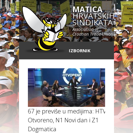
MATICA
HRVATSKIH
SINDIKATA
Association of
Croatian Trade Unions
IZBORNIK
67 je previše u medijima: HTV
Otvoreno, N1 Novi dan i Z1
Dogmatica