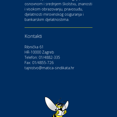
osnovnom i srednjem školstvu, znanosti
i visokom obrazovanju, pravosuđu,
djelatnosti mirovinskog osiguranja i
Kultura i edukacija
bankarskim djelatnostima.
Kazalište Gavella
Kontakti
Moda i ljepota
Salon vjenčanica Ljubav
Ribnička 61
HR-10000 Zagreb
Telefon: 01/4882-335
Gastro
Hotel Bunčić Vrbovec
Fax: 01/4855-726
tajnistvo@matica-sindikata.hr
Povoljnosti
Poliklinika Terme Selce
Odmor
Izletište i vinotočje VINIA