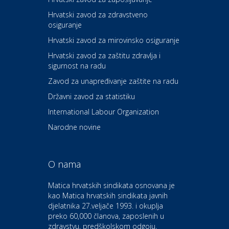
Hrvatski zavod za zdravstveno
osiguranje
Zdravlje i osiguranje
UNIQA osiguranje
Hrvatski zavod za mirovinsko osiguranje
Hrvatski zavod za zaštitu zdravlja i
sigurnost na radu
Povoljnosti
Ordinacija dentalne medicine
Zavod za unapređivanje zaštite na radu
Dental Sudar
Državni zavod za statistiku
International Labour Organization
Dom i dizajn
Euro-vrt – kosilice, motorne
Narodne novine
pile, strojevi i vrtni alat
O nama
Odmor
Bluesun hotel Kaj Marija
Matica hrvatskih sindikata osnovana je
Bistrica
kao Matica hrvatskih sindikata javnih
djelatnika 27.veljače 1993. i okuplja
preko 60,000 članova, zaposlenih u
Auto-moto i tehnika
zdravstvu, predškolskom odgoju,
CIAK Auto d.o.o.