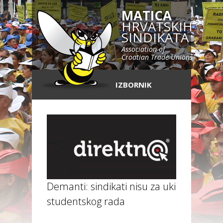
MATICA
HRVATSKIH
SINDIKATA
Association of
Croatian Trade Unions
IZBORNIK
Demanti: sindikati nisu za ukidanje
studentskog rada