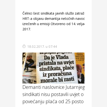
Čelnici šest sindikata javnih službi zatražili su od
HRT-a objavu demantija netočnih navoda
izrečenih u emisiji Otvoreno od 14. veljače
2017.
18.02.2017. u 07:44
Demanti naslovnice Jutarnjeg lista:
sindikati nisu postavili uvjet o
povećanju plaća od 25 posto