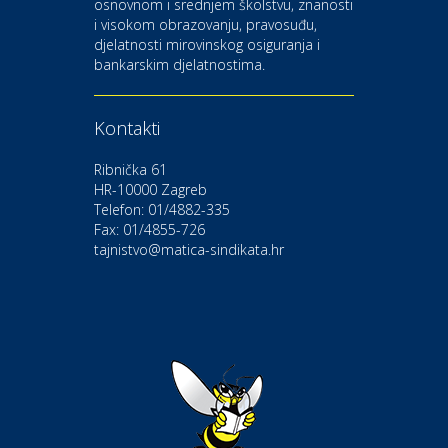
osnovnom i srednjem školstvu, znanosti
i visokom obrazovanju, pravosuđu,
djelatnosti mirovinskog osiguranja i
Kultura i edukacija
bankarskim djelatnostima.
Kazalište Gavella
Kontakti
Moda i ljepota
Salon vjenčanica Ljubav
Ribnička 61
HR-10000 Zagreb
Telefon: 01/4882-335
Gastro
Hotel Bunčić Vrbovec
Fax: 01/4855-726
tajnistvo@matica-sindikata.hr
Povoljnosti
Poliklinika Terme Selce
Odmor
Izletište i vinotočje VINIA