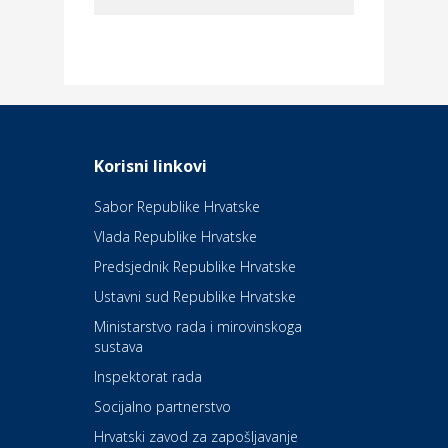
Dom i dizajn
Elektroinstalacijske usluge
Frankec
Odmor
Daruvarske toplice – ljekovita
Korisni linkovi
oaza na izvorima zdravlja
Sabor Republike Hrvatske
Vlada Republike Hrvatske
Kultura i edukacija
Kazalište Kerempuh
Predsjednik Republike Hrvatske
Ustavni sud Republike Hrvatske
Kultura i edukacija
Ministarstvo rada i mirovinskoga
Kazalište ZKM
sustava
Inspektorat rada
Socijalno partnerstvo
Auto-moto i tehnika
Carwiz rent a car
Hrvatski zavod za zapošljavanje