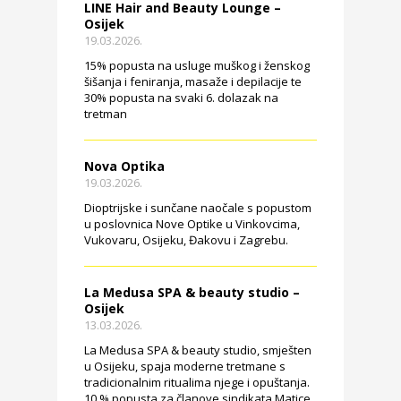
LINE Hair and Beauty Lounge –
Osijek
19.03.2026.
15% popusta na usluge muškog i ženskog
šišanja i feniranja, masaže i depilacije te
30% popusta na svaki 6. dolazak na
tretman
Nova Optika
19.03.2026.
Dioptrijske i sunčane naočale s popustom
u poslovnica Nove Optike u Vinkovcima,
Vukovaru, Osijeku, Đakovu i Zagrebu.
La Medusa SPA & beauty studio –
Osijek
13.03.2026.
La Medusa SPA & beauty studio, smješten
u Osijeku, spaja moderne tretmane s
tradicionalnim ritualima njege i opuštanja.
10 % popusta za članove sindikata Matice.