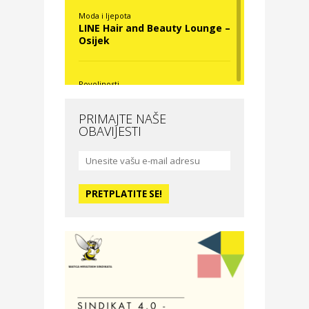
Moda i ljepota
LINE Hair and Beauty Lounge –
Osijek
Povoljnosti
Nova Optika
PRIMAJTE NAŠE
OBAVIJESTI
Moda i ljepota
La Medusa SPA & beauty
studio – Osijek
Odmor
Hotel Vila Ružica Crikvenica
Zdravlje i osiguranje
Certitudo osiguranja