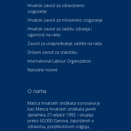
Hrvatski zavod za zdravstveno
osiguranje
Zdravlje i osiguranje
UNIQA osiguranje
Hrvatski zavod za mirovinsko osiguranje
Hrvatski zavod za zaštitu zdravlja i
sigurnost na radu
Povoljnosti
Ordinacija dentalne medicine
Zavod za unapređivanje zaštite na radu
Dental Sudar
Državni zavod za statistiku
International Labour Organization
Dom i dizajn
Euro-vrt – kosilice, motorne
Narodne novine
pile, strojevi i vrtni alat
O nama
Odmor
Bluesun hotel Kaj Marija
Matica hrvatskih sindikata osnovana je
Bistrica
kao Matica hrvatskih sindikata javnih
djelatnika 27.veljače 1993. i okuplja
preko 60,000 članova, zaposlenih u
Auto-moto i tehnika
zdravstvu, predškolskom odgoju,
CIAK Auto d.o.o.