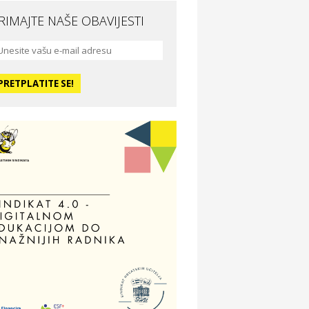
RIMAJTE NAŠE OBAVIJESTI
da i ljepota
a Medusa SPA & beauty studio –
sijek
dmor
otel Vila Ružica Crikvenica
ravlje i osiguranje
ertitudo osiguranja
dmor
illa Baranja – popust na smještaj
voljnosti
tika Adrialeće – online i fizičke
ptike