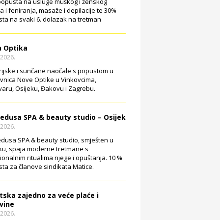
opusta na usluge muškog i ženskog
ja i feniranja, masaže i depilacije te 30%
ta na svaki 6. dolazak na tretman
 Optika
.2026.
rijske i sunčane naočale s popustom u
vnica Nove Optike u Vinkovcima,
aru, Osijeku, Đakovu i Zagrebu.
edusa SPA & beauty studio – Osijek
.2026.
dusa SPA & beauty studio, smješten u
ku, spaja moderne tretmane s
cionalnim ritualima njege i opuštanja. 10 %
ta za članove sindikata Matice.
tska zajedno za veće plaće i
vine
.2026.