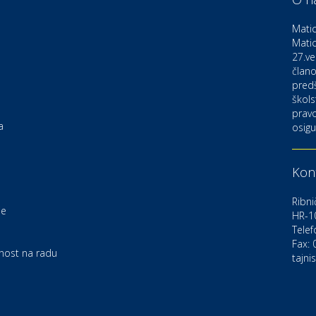
D
o
Matic
Matic
27.ve
Ku
K
člano
pred
škols
pravo
Ku
a
osigu
K
Kont
Au
C
Ribni
je
HR-1
Telef
Zd
e
U
Fax:
rnost na radu
tajni
Po
O
D