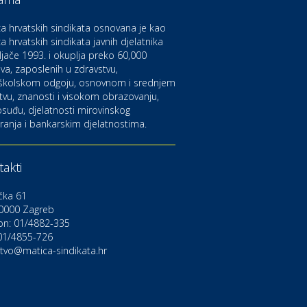
aruvarske toplice – ljekovita
aza na izvorima zdravlja
a hrvatskih sindikata osnovana je kao
a hrvatskih sindikata javnih djelatnika
ljače 1993. i okuplja preko 60,000
ltura i edukacija
azalište Kerempuh
va, zaposlenih u zdravstvu,
školskom odgoju, osnovnom i srednjem
tvu, znanosti i visokom obrazovanju,
suđu, djelatnosti mirovinskog
ltura i edukacija
ranja i bankarskim djelatnostima.
azalište ZKM
akti
to-moto i tehnika
arwiz rent a car
čka 61
0000 Zagreb
on: 01/4882-335
ravlje i osiguranje
NIQA osiguranje
 01/4855-726
stvo@matica-sindikata.hr
voljnosti
rdinacija dentalne medicine
ental Sudar