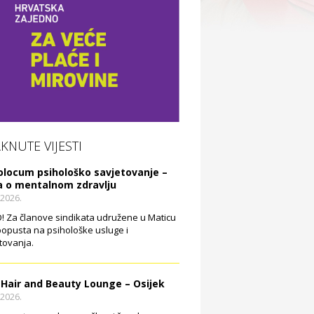
AKNUTE VIJESTI
olocum psihološko savjetovanje –
a o mentalnom zdravlju
.2026.
 Za članove sindikata udružene u Maticu
opusta na psihološke usluge i
tovanja.
 Hair and Beauty Lounge – Osijek
.2026.