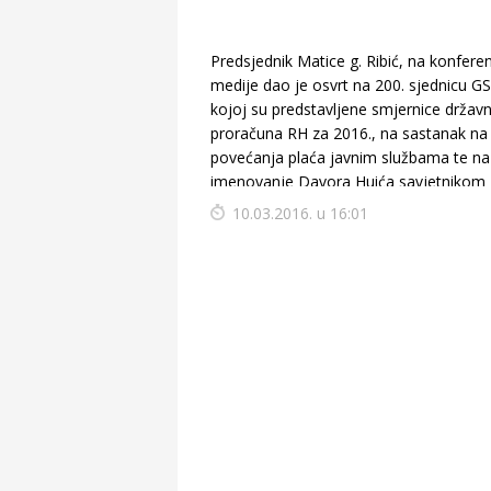
Predsjednik Matice g. Ribić, na konferen
medije dao je osvrt na 200. sjednicu G
kojoj su predstavljene smjernice držav
proračuna RH za 2016., na sastanak n
povećanja plaća javnim službama te na
imenovanje Davora Huića savjetnikom
premijera.
10.03.2016. u 16:01