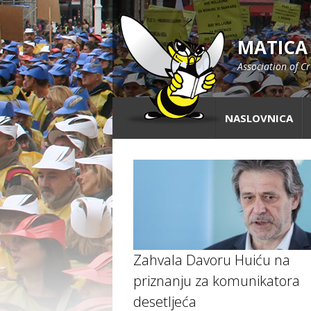
MATICA
Association of C
NASLOVNICA
Zahvala Davoru Huiću na
priznanju za komunikatora
desetljeća