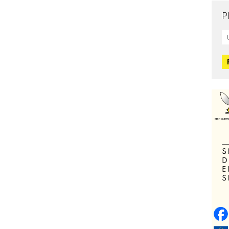
P
Mo
L
O
O
H
Zd
C
O
V
Po
Op
o