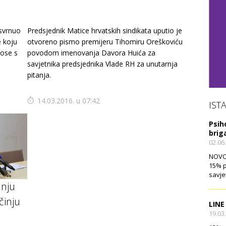
osvrnuo
Predsjednik Matice hrvatskih sindikata uputio je
 koju
otvoreno pismo premijeru Tihomiru Oreškoviću
nose s
povodom imenovanja Davora Huića za
savjetnika predsjednika Vlade RH za unutarnja
pitanja.
14.03.2016. u 07:42
IST
Psih
brig
02.06
NOVO!
15% p
savje
anju
činju
LINE
19.03