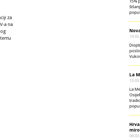
15% p
šišan
popus
ciji za
SV-a na
Nova
nog
19.03
a temu
Diopt
poslo
Vukov
La M
13.03
La Me
Osije
tradi
popus
Hrva
miro
09.03