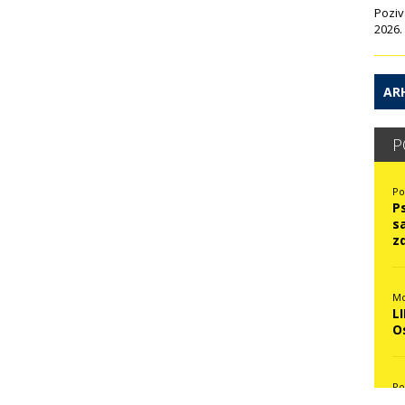
Poziv
2026.
ARH
P
Po
P
s
z
Mo
L
O
Po
N