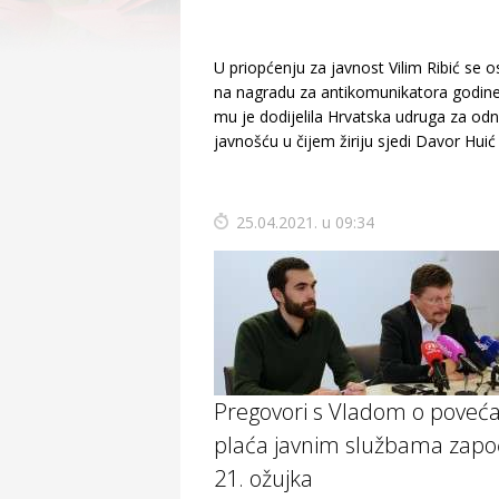
U priopćenju za javnost Vilim Ribić se 
na nagradu za antikomunikatora godine
mu je dodijelila Hrvatska udruga za od
javnošću u čijem žiriju sjedi Davor Huić
25.04.2021. u 09:34
Pregovori s Vladom o poveć
plaća javnim službama zapo
21. ožujka