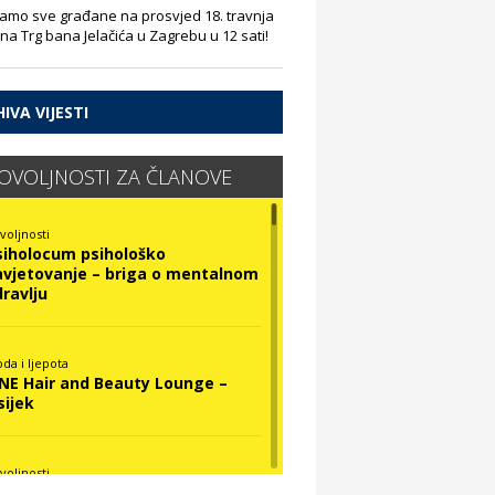
amo sve građane na prosvjed 18. travnja
 na Trg bana Jelačića u Zagrebu u 12 sati!
IVA VIJESTI
OVOLJNOSTI ZA ČLANOVE
voljnosti
siholocum psihološko
avjetovanje – briga o mentalnom
dravlju
da i ljepota
INE Hair and Beauty Lounge –
sijek
voljnosti
ova Optika