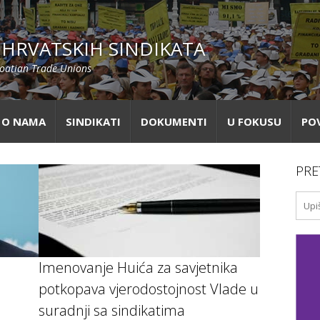
HRVATSKIH SINDIKATA
roatian Trade Unions
O NAMA
SINDIKATI
DOKUMENTI
U FOKUSU
PO
PRE
Imenovanje Huića za savjetnika
potkopava vjerodostojnost Vlade u
suradnji sa sindikatima