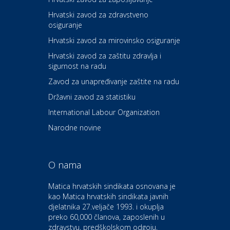
Hrvatski zavod za zdravstveno
osiguranje
Zdravlje i osiguranje
UNIQA osiguranje
Hrvatski zavod za mirovinsko osiguranje
Hrvatski zavod za zaštitu zdravlja i
sigurnost na radu
Povoljnosti
Ordinacija dentalne medicine
Zavod za unapređivanje zaštite na radu
Dental Sudar
Državni zavod za statistiku
International Labour Organization
Dom i dizajn
Euro-vrt – kosilice, motorne
Narodne novine
pile, strojevi i vrtni alat
O nama
Odmor
Bluesun hotel Kaj Marija
Matica hrvatskih sindikata osnovana je
Bistrica
kao Matica hrvatskih sindikata javnih
djelatnika 27.veljače 1993. i okuplja
preko 60,000 članova, zaposlenih u
Auto-moto i tehnika
zdravstvu, predškolskom odgoju,
CIAK Auto d.o.o.