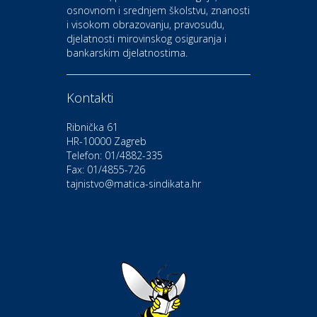
osnovnom i srednjem školstvu, znanosti
i visokom obrazovanju, pravosuđu,
djelatnosti mirovinskog osiguranja i
Kultura i edukacija
bankarskim djelatnostima.
Kazalište Gavella
Kontakti
Moda i ljepota
Salon vjenčanica Ljubav
Ribnička 61
HR-10000 Zagreb
Telefon: 01/4882-335
Gastro
Hotel Bunčić Vrbovec
Fax: 01/4855-726
tajnistvo@matica-sindikata.hr
Povoljnosti
Poliklinika Terme Selce
Odmor
Izletište i vinotočje VINIA