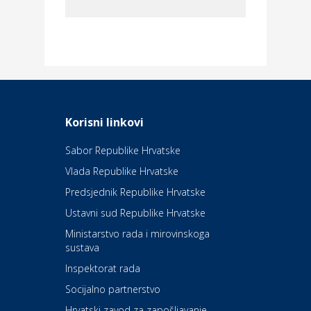
Dom i dizajn
Elektroinstalacijske usluge
Frankec
Odmor
Daruvarske toplice – ljekovita
Korisni linkovi
oaza na izvorima zdravlja
Sabor Republike Hrvatske
Vlada Republike Hrvatske
Kultura i edukacija
Kazalište Kerempuh
Predsjednik Republike Hrvatske
Ustavni sud Republike Hrvatske
Kultura i edukacija
Ministarstvo rada i mirovinskoga
Kazalište ZKM
sustava
Inspektorat rada
Socijalno partnerstvo
Auto-moto i tehnika
Carwiz rent a car
Hrvatski zavod za zapošljavanje