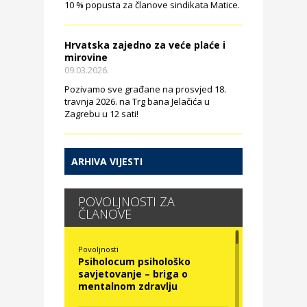
10 % popusta za članove sindikata Matice.
Hrvatska zajedno za veće plaće i
mirovine
09.03.2026.
Pozivamo sve građane na prosvjed 18.
travnja 2026. na Trg bana Jelačića u
Zagrebu u 12 sati!
ARHIVA VIJESTI
POVOLJNOSTI ZA
ČLANOVE
Povoljnosti
Psiholocum psihološko
savjetovanje – briga o
mentalnom zdravlju