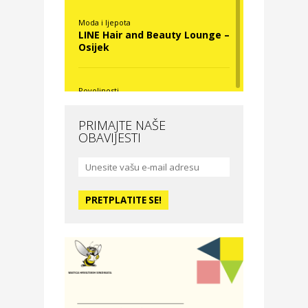
Moda i ljepota
LINE Hair and Beauty Lounge –
Osijek
Povoljnosti
Nova Optika
PRIMAJTE NAŠE
OBAVIJESTI
Moda i ljepota
La Medusa SPA & beauty
studio – Osijek
Odmor
Hotel Vila Ružica Crikvenica
Zdravlje i osiguranje
Certitudo osiguranja