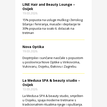
LINE Hair and Beauty Lounge –
Osijek
19.03.2026.
15% popusta na usluge muškog i ženskog
šišanja i feniranja, masaže i depilacije te
30% popusta na svaki 6. dolazak na
tretman
Nova Optika
19.03.2026.
Dioptrijske i sunčane naočale s popustom
u poslovnica Nove Optike u Vinkovcima,
Vukovaru, Osijeku, Đakovu i Zagrebu.
La Medusa SPA & beauty studio –
Osijek
13.03.2026.
La Medusa SPA & beauty studio, smješten
u Osijeku, spaja moderne tretmane s
tradicionalnim ritualima njege i opuštanja.