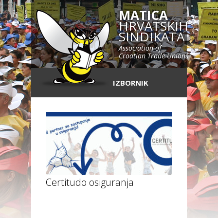
MATICA
HRVATSKIH
SINDIKATA
Association of
Croatian Trade Unions
IZBORNIK
Certitudo osiguranja