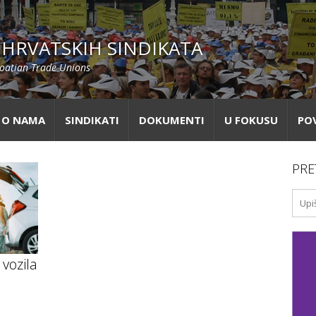
HRVATSKIH SINDIKATA
roatian Trade Unions
O NAMA
SINDIKATI
DOKUMENTI
U FOKUSU
PO
PRE
vozila
e