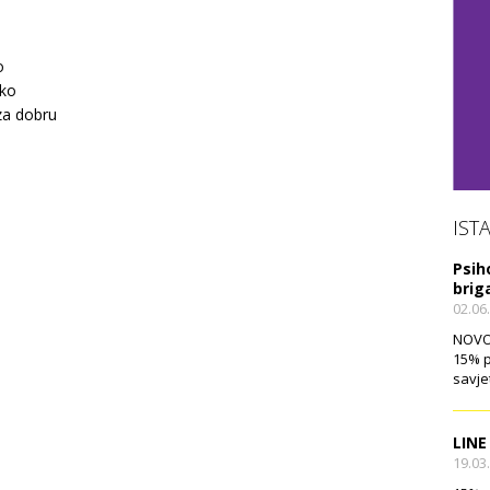
o
sko
za dobru
IST
Psih
brig
02.06
NOVO!
15% p
savje
LINE
19.03