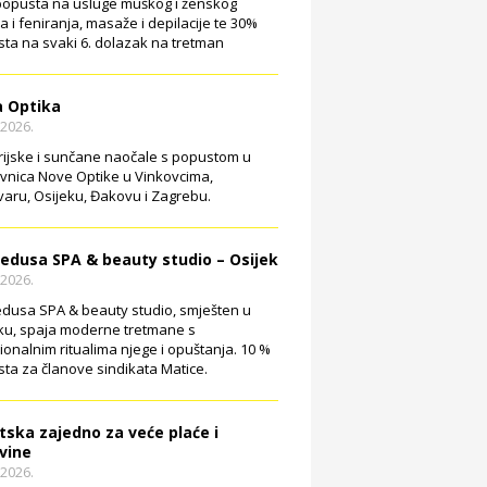
opusta na usluge muškog i ženskog
ja i feniranja, masaže i depilacije te 30%
ta na svaki 6. dolazak na tretman
 Optika
.2026.
rijske i sunčane naočale s popustom u
vnica Nove Optike u Vinkovcima,
aru, Osijeku, Đakovu i Zagrebu.
edusa SPA & beauty studio – Osijek
.2026.
dusa SPA & beauty studio, smješten u
ku, spaja moderne tretmane s
cionalnim ritualima njege i opuštanja. 10 %
ta za članove sindikata Matice.
tska zajedno za veće plaće i
vine
.2026.