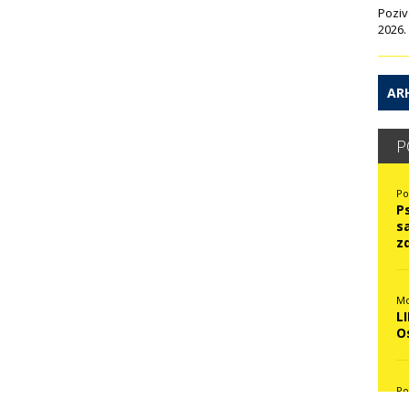
Poziv
2026.
ARH
P
Po
P
s
z
Mo
L
O
Po
N