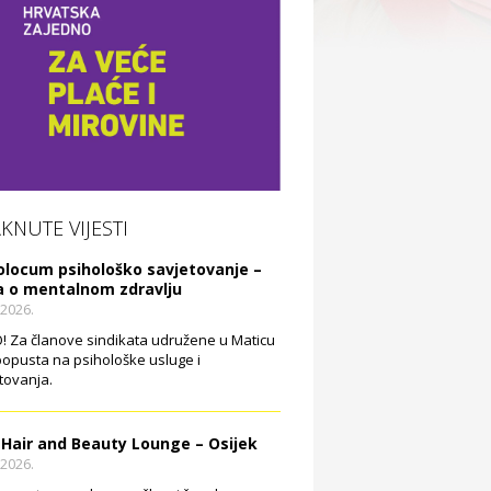
AKNUTE VIJESTI
olocum psihološko savjetovanje –
a o mentalnom zdravlju
.2026.
 Za članove sindikata udružene u Maticu
opusta na psihološke usluge i
tovanja.
 Hair and Beauty Lounge – Osijek
.2026.