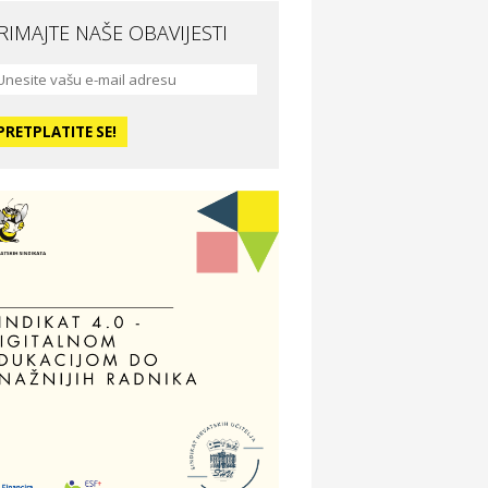
RIMAJTE NAŠE OBAVIJESTI
da i ljepota
a Medusa SPA & beauty studio –
sijek
dmor
otel Vila Ružica Crikvenica
ravlje i osiguranje
ertitudo osiguranja
dmor
illa Baranja – popust na smještaj
voljnosti
tika Adrialeće – online i fizičke
ptike