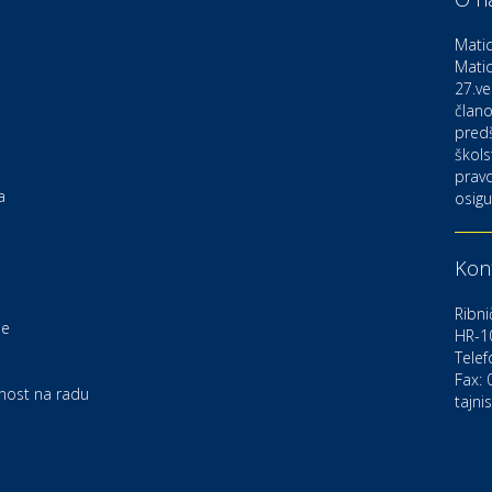
D
o
Matic
Matic
27.ve
Ku
K
člano
pred
škols
pravo
Ku
a
osigu
K
Kont
Au
C
Ribni
je
HR-1
Telef
Zd
e
U
Fax:
rnost na radu
tajni
Po
O
D