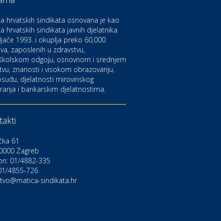
aruvarske toplice – ljekovita
aza na izvorima zdravlja
a hrvatskih sindikata osnovana je kao
a hrvatskih sindikata javnih djelatnika
ljače 1993. i okuplja preko 60,000
ltura i edukacija
azalište Kerempuh
va, zaposlenih u zdravstvu,
školskom odgoju, osnovnom i srednjem
tvu, znanosti i visokom obrazovanju,
suđu, djelatnosti mirovinskog
ltura i edukacija
ranja i bankarskim djelatnostima.
azalište ZKM
akti
to-moto i tehnika
arwiz rent a car
čka 61
0000 Zagreb
on: 01/4882-335
ravlje i osiguranje
NIQA osiguranje
 01/4855-726
stvo@matica-sindikata.hr
voljnosti
rdinacija dentalne medicine
ental Sudar