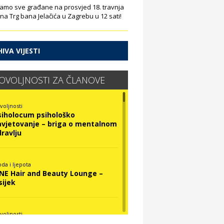
amo sve građane na prosvjed 18. travnja
 na Trg bana Jelačića u Zagrebu u 12 sati!
IVA VIJESTI
OVOLJNOSTI ZA ČLANOVE
voljnosti
siholocum psihološko
avjetovanje – briga o mentalnom
dravlju
da i ljepota
INE Hair and Beauty Lounge –
sijek
voljnosti
ova Optika