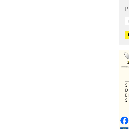
P
Mo
L
O
O
H
Zd
C
O
V
Po
Op
o