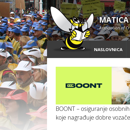
MATICA
Association of C
NASLOVNICA
BOONT – osiguranje osobnih 
koje nagrađuje dobre vozač