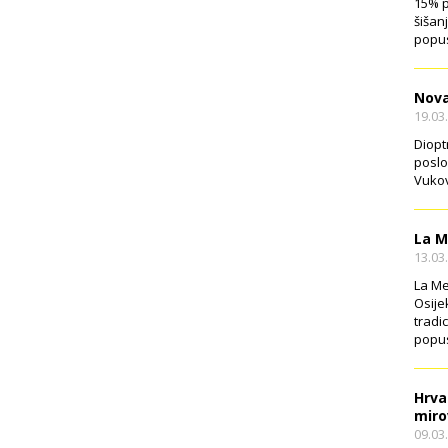
15% p
šišan
popus
Nova
19.03
Diopt
poslo
Vukov
La M
13.03
La Me
Osije
tradi
popus
Hrva
miro
09.03